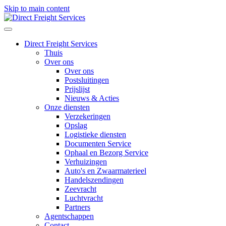
Skip to main content
Direct Freight Services
Thuis
Over ons
Over ons
Postsluitingen
Prijslijst
Nieuws & Acties
Onze diensten
Verzekeringen
Opslag
Logistieke diensten
Documenten Service
Ophaal en Bezorg Service
Verhuizingen
Auto's en Zwaarmaterieel
Handelszendingen
Zeevracht
Luchtvracht
Partners
Agentschappen
Contact