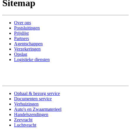
Sitemap
Over ons
Postsluitingen
Prijslijst
Partners
Agentschappen
Verzekeringen
Opslag
Logistieke diensten
Ophaal & bezorg service
Documenten service
Verhuizingen
Auto's en Zwaarmaterieel
Handelszendingen
Zeevracht
Luchtvracht