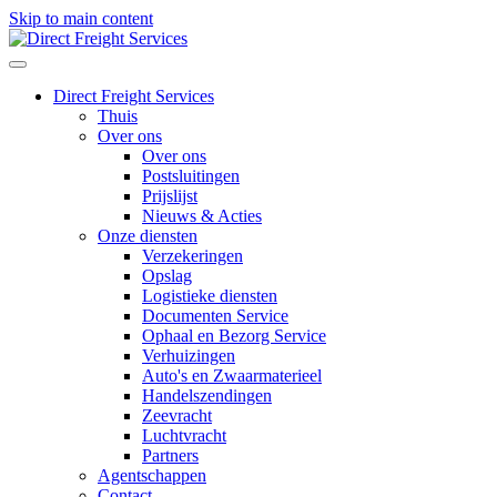
Skip to main content
Direct Freight Services
Thuis
Over ons
Over ons
Postsluitingen
Prijslijst
Nieuws & Acties
Onze diensten
Verzekeringen
Opslag
Logistieke diensten
Documenten Service
Ophaal en Bezorg Service
Verhuizingen
Auto's en Zwaarmaterieel
Handelszendingen
Zeevracht
Luchtvracht
Partners
Agentschappen
Contact