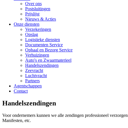
Over ons
Postsluitingen
Prijslijst
Nieuws & Acties
Onze diensten
Verzekeringen
Opslag
Logistieke diensten
Documenten Service
Ophaal en Bezorg Service
Verhuizingen
Auto's en Zwaarmaterieel
Handelszendingen
Zeevracht
Luchtvracht
Partners
Agentschappen
Contact
Handelszendingen
Voor ondernemers kunnen we alle zendingen professioneel verzorgen 
Manifesten, etc.