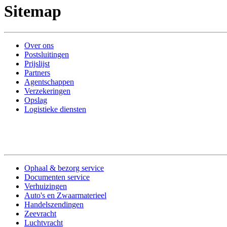
Sitemap
Over ons
Postsluitingen
Prijslijst
Partners
Agentschappen
Verzekeringen
Opslag
Logistieke diensten
Ophaal & bezorg service
Documenten service
Verhuizingen
Auto's en Zwaarmaterieel
Handelszendingen
Zeevracht
Luchtvracht