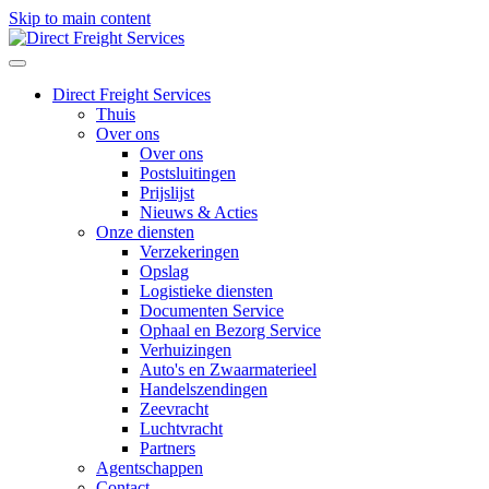
Skip to main content
Direct Freight Services
Thuis
Over ons
Over ons
Postsluitingen
Prijslijst
Nieuws & Acties
Onze diensten
Verzekeringen
Opslag
Logistieke diensten
Documenten Service
Ophaal en Bezorg Service
Verhuizingen
Auto's en Zwaarmaterieel
Handelszendingen
Zeevracht
Luchtvracht
Partners
Agentschappen
Contact