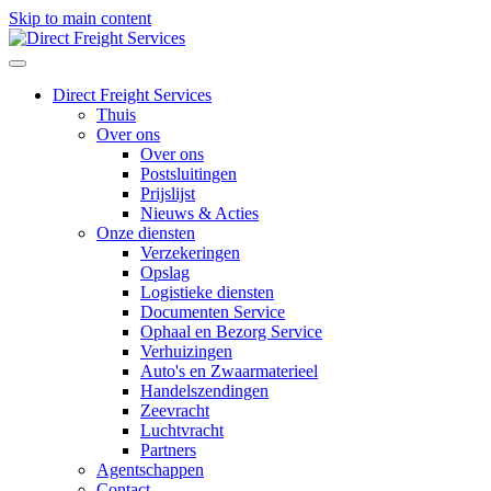
Skip to main content
Direct Freight Services
Thuis
Over ons
Over ons
Postsluitingen
Prijslijst
Nieuws & Acties
Onze diensten
Verzekeringen
Opslag
Logistieke diensten
Documenten Service
Ophaal en Bezorg Service
Verhuizingen
Auto's en Zwaarmaterieel
Handelszendingen
Zeevracht
Luchtvracht
Partners
Agentschappen
Contact